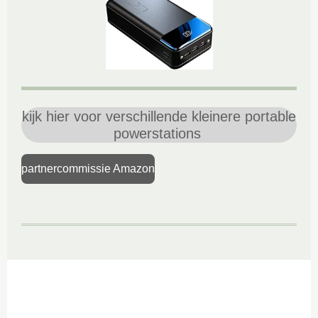
kijk hier voor verschillende kleinere portable
powerstations
partnercommissie Amazon
google-site-verification=xsF5imVP8LU3qXmmqp1LZApy-
IfUDbvBxhN8oJWQLWQ