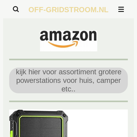
Ga
OFF-GRIDSTROOM.NL
direct
naar
de
hoofdinhoud
kijk hier voor assortiment grotere
powerstations voor huis, camper
etc..