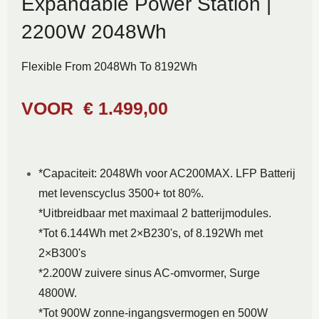
Expandable Power Station |
2200W 2048Wh
Flexible From 2048Wh To 8192Wh
VOOR
€
1.499,00
*Capaciteit: 2048Wh voor AC200MAX. LFP Batterij
met levenscyclus 3500+ tot 80%.
*Uitbreidbaar met maximaal 2 batterijmodules.
*Tot 6.144Wh met 2×B230's, of 8.192Wh met
2×B300's
*2.200W zuivere sinus AC-omvormer, Surge
4800W.
*Tot 900W zonne-ingangsvermogen en 500W