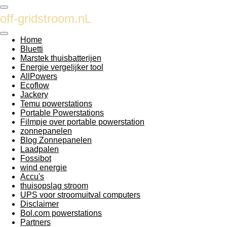
Ga
off-gridstroom.nL
direct
naar
de
Home
hoofdinhoud
Bluetti
Marstek thuisbatterijen
Energie vergelijker tool
AllPowers
Ecoflow
Jackery
Temu powerstations
Portable Powerstations
Filmpje over portable powerstation
zonnepanelen
Blog Zonnepanelen
Laadpalen
Fossibot
wind energie
Accu's
thuisopslag stroom
UPS voor stroomuitval computers
Disclaimer
Bol.com powerstations
Partners