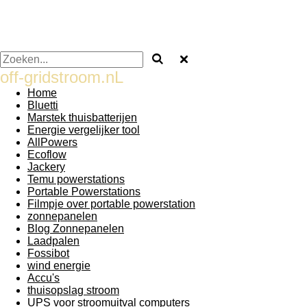
off-gridstroom.nL
Home
Bluetti
Marstek thuisbatterijen
Energie vergelijker tool
AllPowers
Ecoflow
Jackery
Temu powerstations
Portable Powerstations
Filmpje over portable powerstation
zonnepanelen
Blog Zonnepanelen
Laadpalen
Fossibot
wind energie
Accu's
thuisopslag stroom
UPS voor stroomuitval computers