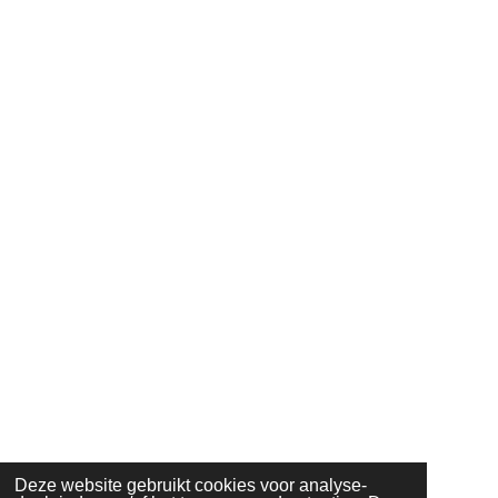
google-site-verification=xsF5imVP8LU3qXmmqp1LZApy-
IfUDbvBxhN8oJWQLWQ
Delen
Deel
Share
Delen
Deze website gebruikt cookies voor analyse-